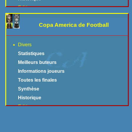
Argentine - 1978
Editions
Rfa - 1974
Allemagne - Euro 2024
Mexique - 1970
Copa America de Football
Pas de pays - Euro 2021
Angleterre - 1966
France - Euro 2016
Chili - 1962
Pologne - Ukraine - Euro 2012
Divers
Suède - 1958
Autriche - Suisse - Euro 2008
Statistiques
Suisse - 1954
Portugal - Euro 2004
Meilleurs buteurs
Brésil - 1950
Belgique - Pays Bas - Euro 2000
Informations joueurs
France - 1938
Angleterre - Euro 1996
Toutes les finales
Italie - 1934
Suède - Euro 1992
Synthèse
Uruguay - 1930
Rfa - Euro 1988
Historique
Pays
France - Euro 1984
Editions
Afrique du Sud
Italie - Euro 1980
Usa - 2024
Algérie
Yougoslavie - Euro 1976
Brésil - 2021
Allemagne
Belgique - Euro 1972